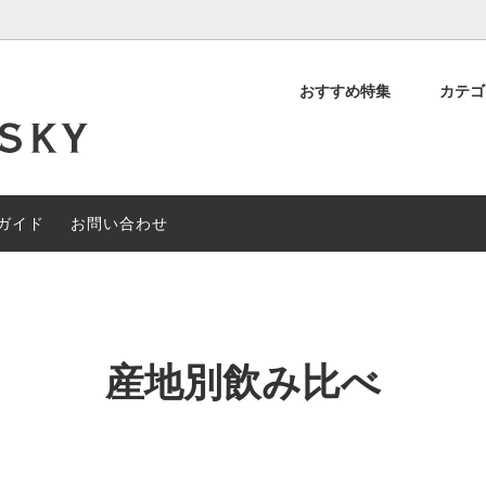
おすすめ特集
カテ
デッド スコッチ
OFF
について
シングルモルト スコッチ
約40%OFF
閉店セール
ィアンウイスキー
その他の地域のウイスキー
ガイド
お問い合わせ
ャルセットメニュー
#なぞときモルト 【期間限定】
産地別飲み比べ