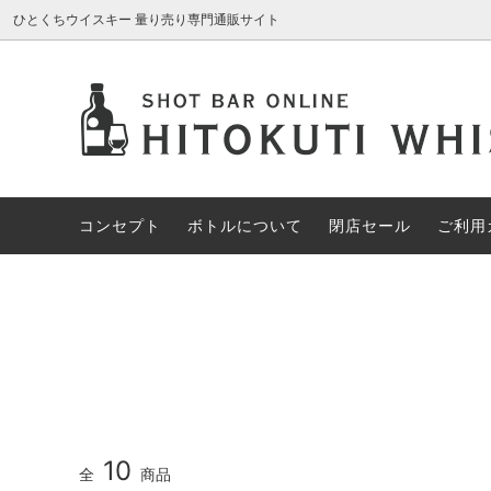
ひとくちウイスキー 量り売り専門通販サイト
AROMA GLASS
新入荷商品
コンセプト
ブレン
約30%
ボトル
アイリッシュウイスキー
約70%OFF
カナデ
限定1円
コンセプト
ボトルについて
閉店セール
ご利用
その他の酒類
スペシ
10
全
商品