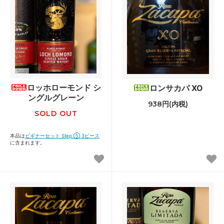
ロッホローモンド シ
ロンサカパ XO
ングルグレーン
938円(内税)
SOLD OUT
本品は
ビギナーセット Step.⑤ 3ピース
に含まれます。