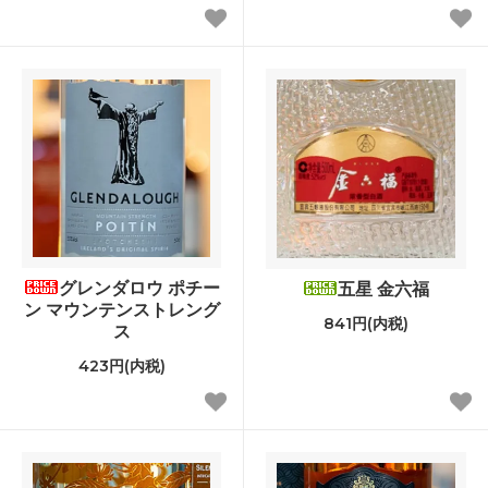
グレンダロウ ポチー
五星 金六福
ン マウンテンストレング
841円(内税)
ス
423円(内税)