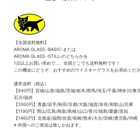
【全国送料無料】
AROMA GLASS -BASIC-または
AROMA GLASS -STILL-のどちらかを
1点以上お買い求めで…、全国どこでも送料無料です！
この機会にどうぞ、おすすめのウイスキーグラスをお求めくだ
通常送料（税込）
【940円】宮城/山形/福島/茨城/栃木/群馬/埼玉/千葉/神奈川/東京
石川/福井
【1060円】青森/岩手/秋田/京都/大阪/滋賀/奈良/和歌山/兵庫
【1190円】岡山/広島/鳥取/島根/山口/香川/徳島/愛媛/高知
【1460円】北海道/福岡/佐賀/長崎/熊本/大分/宮崎/鹿児島/沖縄
※ 外国へのご発送は致しかねます。