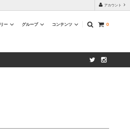
アカウント
ゴリー
グループ
コンテンツ
0
アメリカンウイスキー
約50%OFF
ブランデー