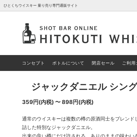
ひとくちウイスキー 量り売り専門通販サイト
AROMA GLASS
新入荷商品
コンセプト
ブレン
約30%
ボトル
アイリッシュウイスキー
約70%OFF
カナデ
限定1円
コンセプト
ボトルについて
閉店セール
ご利用
その他の酒類
スペシ
ジャックダニエル シン
359円(内税) 〜 898円(内税)
通常のウイスキーは複数の樽の原酒同士をブレンド
詰した特別なジャックダニエル。
出来の良い樽にだけ許される、ありのままの味わい