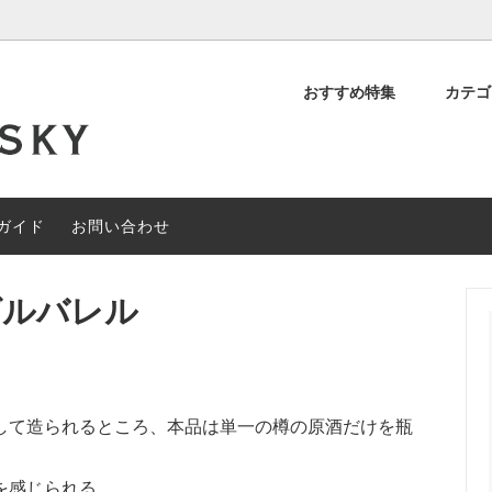
おすすめ特集
カテ
デッド スコッチ
OFF
について
シングルモルト スコッチ
約40%OFF
閉店セール
ィアンウイスキー
その他の地域のウイスキー
ガイド
お問い合わせ
ャルセットメニュー
#なぞときモルト 【期間限定】
グルバレル
して造られるところ、本品は単一の樽の原酒だけを瓶
を感じられる。