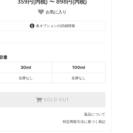
359円(内税) 〜 898円(内税)
お気に入り
各オプションの詳細情報
30ml
359円(内税)
SOLD OUT
100ml
容量
898円(内税)
SOLD OUT
30ml
100ml
在庫なし
在庫なし
SOLD OUT
返品について
特定商取引法に基づく表記