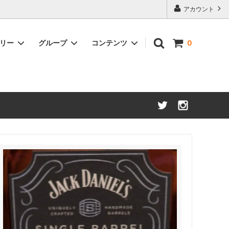
アカウント
ゴリー
グループ
コンテンツ
0
アメリカンウイスキー
約50%OFF
ブランデー