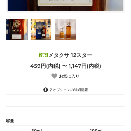
メタクサ 12スター
459円(内税) 〜 1,147円(内税)
お気に入り
各オプションの詳細情報
30ml
459円(内税)
SOLD OUT
100ml
容量
1,147円(内税)
30ml
100ml