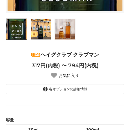
ヘイグクラブ クラブマン
317円(内税) 〜 794円(内税)
お気に入り
各オプションの詳細情報
30ml
317円(内税)
100ml
794円(内税)
容量
30ml
100ml