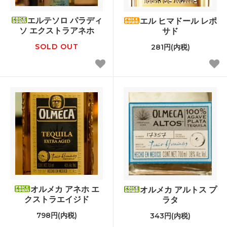
エルテソロ パラディ
エル ヒマドール レポ
ソ エクストラアネホ
サド
SOLD OUT
281円(内税)
オルメカ アネホ エ
オルメカ アルトス プ
クストラエイジド
ラタ
798円(内税)
343円(内税)