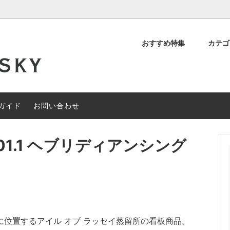
おすすめ特集
カテ
デッド スコッチ
OFF
について
シングルモルト スコッチ
約40%OFF
閉店セール
ィアンウイスキー
その他の地域のウイスキー
ガイド
お問い合わせ
ャルセットメニュー
#なぞときモルト 【期間限定】
01.1 ヘブリディアンシング
位置するアイル オブ ラッセイ蒸留所の看板商品。