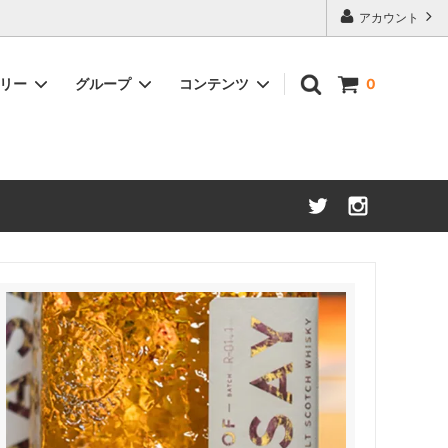
アカウント
ゴリー
グループ
コンテンツ
0
アメリカンウイスキー
約50%OFF
ブランデー