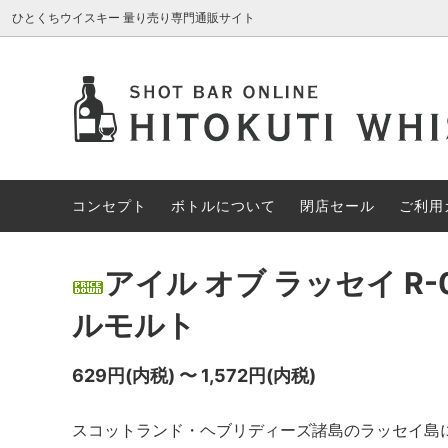
ひとくちウイスキー 量り売り専門通販サイト
AROMA GLASS
新入荷商品
コンセプト
ブレン
約30%
ボトル
アイリッシュウイスキー
約70%OFF
カナデ
限定1円
コンセプト
ボトルについて
閉店セール
ご利用
その他の酒類
スペシ
アイル オブ ラッセイ R-
ルモルト
629円(内税) 〜 1,572円(内税)
スコットランド・ヘブリディーズ諸島のラッセイ島に