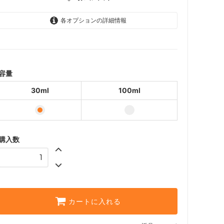
各オプションの詳細情報
30ml
629円(内税)
100ml
1,572円(内税)
容量
30ml
100ml
購入数
カートに入れる