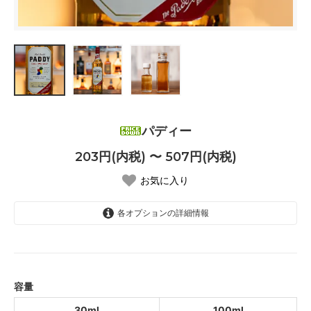
パディー
203円(内税) 〜 507円(内税)
お気に入り
各オプションの詳細情報
30ml
203円(内税)
SOLD OUT
100ml
容量
507円(内税)
30ml
100ml