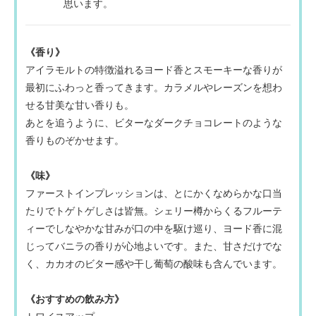
思います。
《香り》
アイラモルトの特徴溢れるヨード香とスモーキーな香りが
最初にふわっと香ってきます。カラメルやレーズンを想わ
せる甘美な甘い香りも。
あとを追うように、ビターなダークチョコレートのような
香りものぞかせます。
《味》
ファーストインプレッションは、とにかくなめらかな口当
たりでトゲトゲしさは皆無。シェリー樽からくるフルーテ
ィーでしなやかな甘みが口の中を駆け巡り、ヨード香に混
じってバニラの香りが心地よいです。また、甘さだけでな
く、カカオのビター感や干し葡萄の酸味も含んでいます。
《おすすめの飲み方》