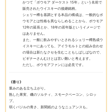
かつて「ボウモア ダーケスト 15年」という名前で
販売されたウイスキーの後継銘柄。
シェリー樽を基調とする本品の構成は、一般的なボ
ウモアとは性格を異ならしめることから、ボウモア
12年の延長とか、18年の若年版というイメージで
はありません。
また、一般に飲みやすいとされるシェリー樽熟成ウ
イスキーにあっても、アイラモルトとの組み合わせ
の場合は新たなクセを生むこともしばしばなので、
ビギナーさんむけとは言い難いと考えます。
ただし、ボウモアファンには必見です。
《香り》
重みのある立ち上がり。
熟した果実、磯のソルティ、スモークベーコン、シロッ
プ。
弱くバジルの青さ、新聞紙のようなニュアンスも。