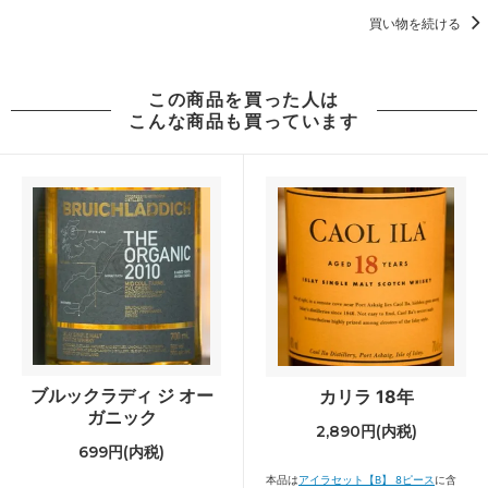
買い物を続ける
この商品を買った人は
こんな商品も買っています
ブルックラディ ジ オー
カリラ 18年
ガニック
2,890円(内税)
699円(内税)
本品は
アイラセット【B】 8ピース
に含