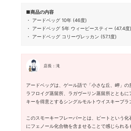
■商品の内容
・ アードベッグ 10年 (46度)
・ アードベッグ 5年 ウィービースティー (47.4度
・ アードベッグ コリーヴレッカン (57.1度)
店長：滝
アードベッグは、ゲール語で「小さな丘、岬」の
ラフ
ロイグ蒸留所、ラガ
ヴーリン蒸留所とともに
キーを得意とするシングルモルトウイスキーブラ
このスモーキーフレーバーとは、ピートという化
にフェノール化合物を含ませることで感じられる