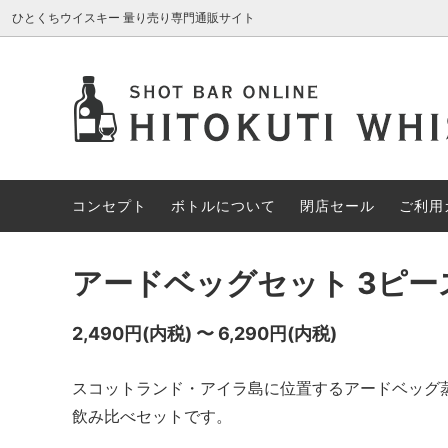
ひとくちウイスキー 量り売り専門通販サイト
AROMA GLASS
新入荷商品
コンセプト
ブレン
約30%
ボトル
アイリッシュウイスキー
約70%OFF
カナデ
限定1円
コンセプト
ボトルについて
閉店セール
ご利用
その他の酒類
スペシ
アードベッグセット 3ピー
2,490円(内税) 〜 6,290円(内税)
スコットランド・アイラ島に位置するアードベッグ
飲み比べセットです。