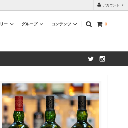
アカウント
ゴリー
グループ
コンテンツ
0
アメリカンウイスキー
約50%OFF
ブランデー