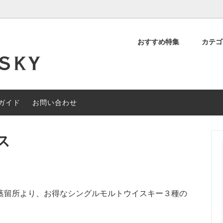
おすすめ特集
カテ
デッド スコッチ
OFF
について
シングルモルト スコッチ
約40%OFF
閉店セール
ィアンウイスキー
その他の地域のウイスキー
ガイド
お問い合わせ
ャルセットメニュー
#なぞときモルト 【期間限定】
ス
蒸留所より、お得なシングルモルトウイスキー３種の