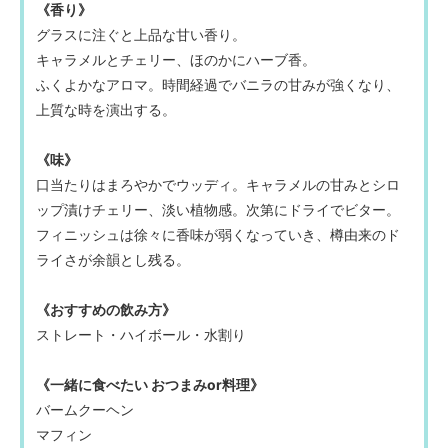
《香り》
グラスに注ぐと上品な甘い香り。
キャラメルとチェリー、ほのかにハーブ香。
ふくよかなアロマ。時間経過でバニラの甘みが強くなり、
上質な時を演出する。
《味》
口当たりはまろやかでウッディ。キャラメルの甘みとシロ
ップ漬けチェリー、淡い植物感。次第にドライでビター。
フィニッシュは徐々に香味が弱くなっていき、樽由来のド
ライさが余韻とし残る。
《おすすめの飲み方》
ストレート・ハイボール・水割り
《一緒に食べたい おつまみor料理》
バームクーヘン
マフィン