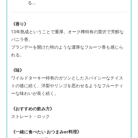
る…
《香り》
13年熟成ということで重厚。オーク樽特有の贅沢で芳醇な
バニラ香。
ブランデーを開けた時のような濃厚なフルーツ香も感じら
れる。
《味》
ワイルドターキー特有のガツンとしたスパイシーなテイス
トの後に続く、洋梨やリンゴを思わせるようなフルーティ
ーな味わいが長く続く。
《おすすめの飲み方》
ストレート・ロック
《一緒に食べたい おつまみor料理》