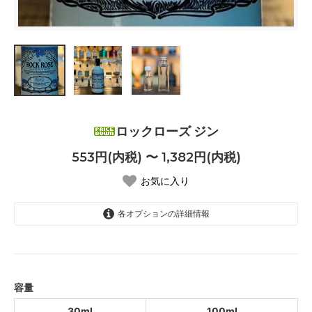
ロックローズ ジン
553円(内税) 〜 1,382円(内税)
お気に入り
各オプションの詳細情報
30ml
553円(内税)
100ml
1,382円(内税)
容量
30ml
100ml