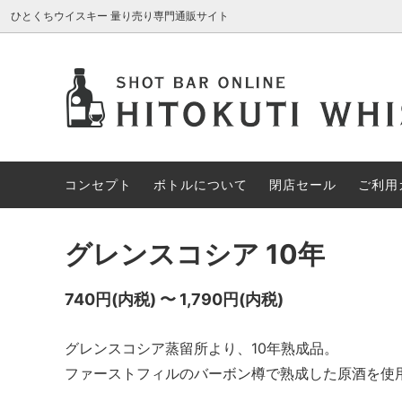
ひとくちウイスキー 量り売り専門通販サイト
AROMA GLASS
新入荷商品
コンセプト
ブレン
約30%
ボトル
アイリッシュウイスキー
約70%OFF
カナデ
限定1円
コンセプト
ボトルについて
閉店セール
ご利用
その他の酒類
スペシ
グレンスコシア 10年
740円(内税) 〜 1,790円(内税)
グレンスコシア蒸留所より、10年熟成品。
ファーストフィルのバーボン樽で熟成した原酒を使