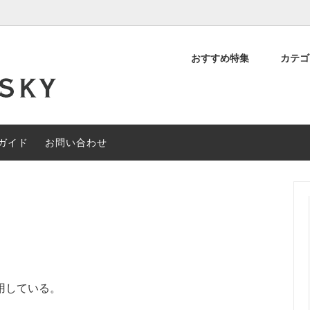
おすすめ特集
カテ
デッド スコッチ
OFF
について
シングルモルト スコッチ
約40%OFF
閉店セール
ィアンウイスキー
その他の地域のウイスキー
ガイド
お問い合わせ
ャルセットメニュー
#なぞときモルト 【期間限定】
用している。