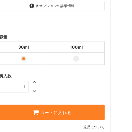
各オプションの詳細情報
30ml
740円(内税)
100ml
1,790円(内税)
容量
30ml
100ml
購入数
カートに入れる
返品について