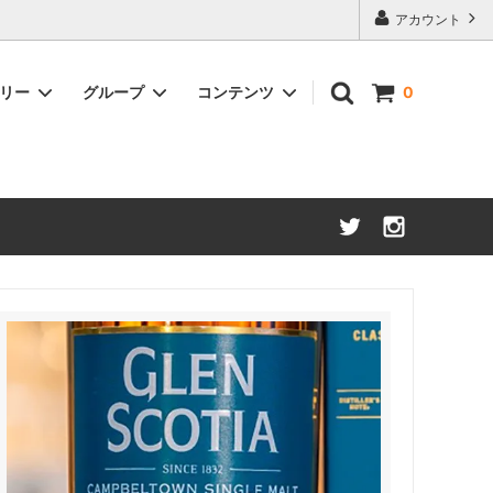
アカウント
ゴリー
グループ
コンテンツ
0
アメリカンウイスキー
約50%OFF
ブランデー