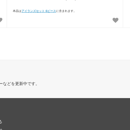
本品は
アイランズセット 6ピース
に含まれます。
ーなどを更新中です。
る
せ