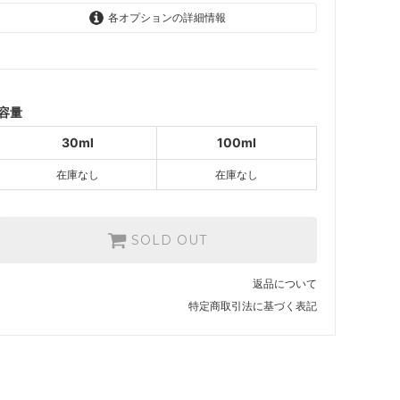
各オプションの詳細情報
30ml
374円(内税)
SOLD OUT
100ml
容量
935円(内税)
SOLD OUT
30ml
100ml
在庫なし
在庫なし
SOLD OUT
返品について
特定商取引法に基づく表記