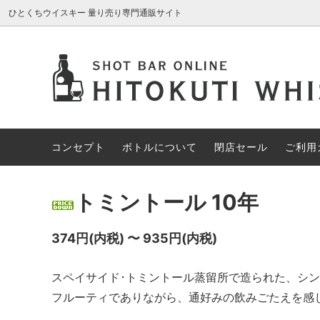
ひとくちウイスキー 量り売り専門通販サイト
AROMA GLASS
新入荷商品
コンセプト
ブレン
約30%
ボトル
アイリッシュウイスキー
約70%OFF
カナデ
限定1円
コンセプト
ボトルについて
閉店セール
ご利用
その他の酒類
スペシ
トミントール 10年
374円(内税) 〜 935円(内税)
スペイサイド･トミントール蒸留所で造られた、シ
フルーティでありながら、通好みの飲みごたえを感