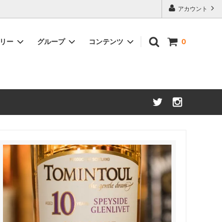
アカウント
ゴリー
グループ
コンテンツ
0
アメリカンウイスキー
約50%OFF
ブランデー