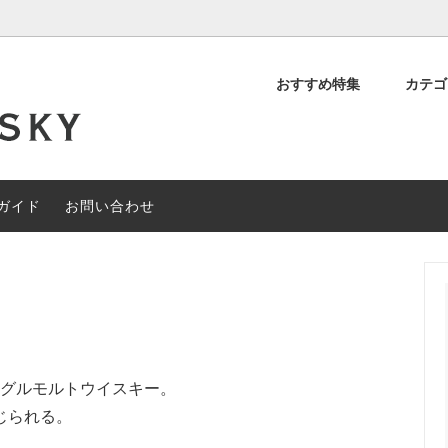
おすすめ特集
カテ
デッド スコッチ
OFF
について
シングルモルト スコッチ
約40%OFF
閉店セール
ィアンウイスキー
その他の地域のウイスキー
ガイド
お問い合わせ
ャルセットメニュー
#なぞときモルト 【期間限定】
ングルモルトウイスキー。
じられる。