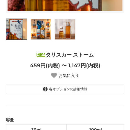
タリスカー ストーム
459円(内税) 〜 1,147円(内税)
お気に入り
各オプションの詳細情報
30ml
459円(内税)
SOLD OUT
100ml
容量
1,147円(内税)
30ml
100ml