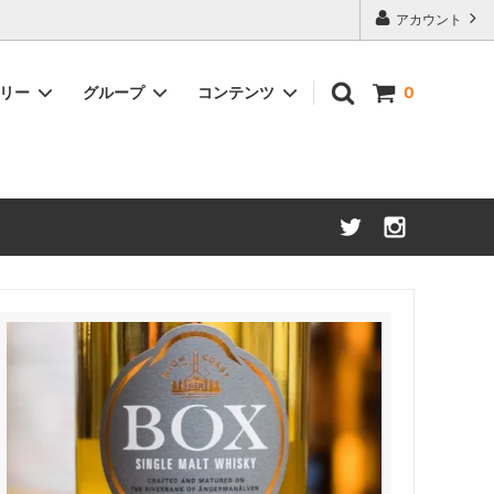
アカウント
ゴリー
グループ
コンテンツ
0
アメリカンウイスキー
約50%OFF
ブランデー