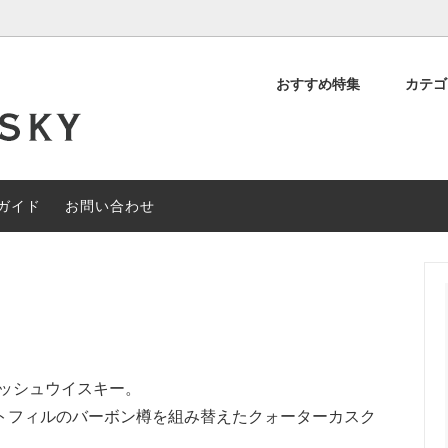
おすすめ特集
カテ
デッド スコッチ
OFF
について
シングルモルト スコッチ
約40%OFF
閉店セール
ィアンウイスキー
その他の地域のウイスキー
ガイド
お問い合わせ
ャルセットメニュー
#なぞときモルト 【期間限定】
ィッシュウイスキー。
トフィルのバーボン樽を組み替えたクォーターカスク