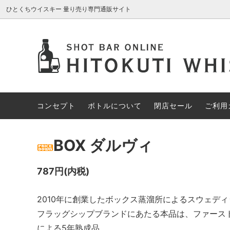
ひとくちウイスキー 量り売り専門通販サイト
AROMA GLASS
新入荷商品
コンセプト
ブレン
約30%
ボトル
アイリッシュウイスキー
約70%OFF
カナデ
限定1円
コンセプト
ボトルについて
閉店セール
ご利用
その他の酒類
スペシ
BOX ダルヴィ
787円(内税)
2010年に創業したボックス蒸溜所によるスウェデ
フラッグシップブランドにあたる本品は、ファース
による5年熟成品。