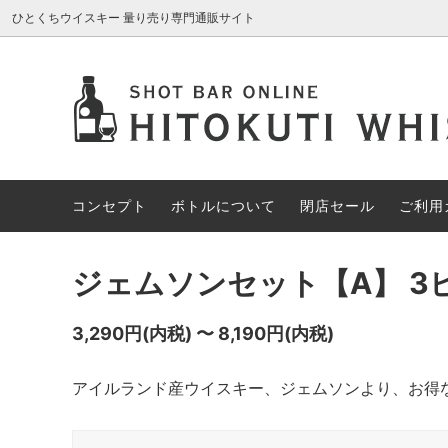
ひとくちウイスキー 量り売り専門通販サイト
AROMA GLASS
新入荷商品
コンセプト
ブレン
約30%
ボトル
アイリッシュウイスキー
約70%OFF
カナデ
限定1円
コンセプト
ボトルについて
閉店セール
ご利用
その他の酒類
スペシ
ジェムソンセット【A】 3
3,290円(内税) 〜 8,190円(内税)
アイルランド産ウイスキー、ジェムソンより、お得