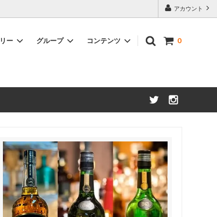
アカウント
ゴリー
グループ
コンテンツ
0
アメリカンウイスキー
約50%OFF
ブランデー