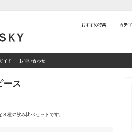
おすすめ特集
カテ
デッド スコッチ
OFF
について
シングルモルト スコッチ
約40%OFF
閉店セール
ィアンウイスキー
その他の地域のウイスキー
ガイド
お問い合わせ
ャルセットメニュー
#なぞときモルト 【期間限定】
ピース
な３種の飲み比べセットです。