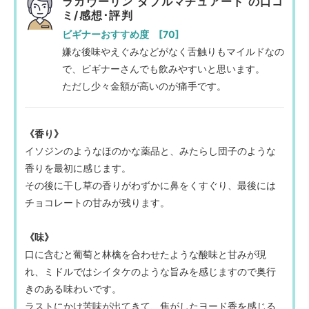
ラガヴーリン ダブルマチュアード の口コ
ミ/感想･評判
ビギナーおすすめ度 [70]
嫌な後味やえぐみなどがなく舌触りもマイルドなの
で、ビギナーさんでも飲みやすいと思います。
ただし少々金額が高いのが痛手です。
《香り》
イソジンのようなほのかな薬品と、みたらし団子のような
香りを最初に感じます。
その後に干し草の香りがわずかに鼻をくすぐり、最後には
チョコレートの甘みが残ります。
《味》
口に含むと葡萄と林檎を合わせたような酸味と甘みが現
れ、ミドルではシイタケのような旨みを感じますので奥行
きのある味わいです。
ラストにかけ苦味が出てきて、焦がしたヨード香を感じる