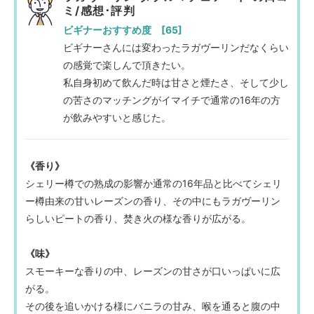
ミ/感想･評判
ビギナーおすすめ度 [65]
ビギナーさんには変わったラガヴーリンだなくらい
の感覚で楽しんで頂きたい。
私自身初めて飲んだ時は甘さと煙たさ、そして少し
の苦さのマッチングがイマイチで通常の16年の方
が飲みやすいと感じた。
《香り》
シェリー樽での熟成の影響か通常の16年品と比べてシェリ
ー樽由来の甘いレーズンの香り、その中にもラガヴーリン
らしいピートの香り、焚き火の様な香りが広がる。
《味》
スモーキーな香りの中、レーズンの甘さが口いっぱいに広
がる。
その後を追いかける様にバニラの甘み、喉を通ると腹の中