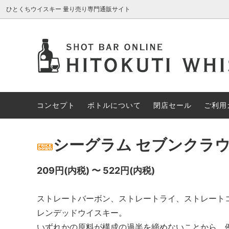
ひとくちウイスキー 量り売り専門通販サイト
AROMA GLASS
新入荷商品
コンセプト
ブレン
約30%
ボトル
アイリッシュウイスキー
約70%OFF
カナデ
限定1円
コンセプト
ボトルについて
閉店セール
ご利用
その他の酒類
スペシ
シーグラム セブンクラ
209円(内税) 〜 522円(内税)
ストレートバーボン、ストレートライ、ストレート
レンデッドウイスキー。
いずれかの原料が構成の過半を締めないことから、