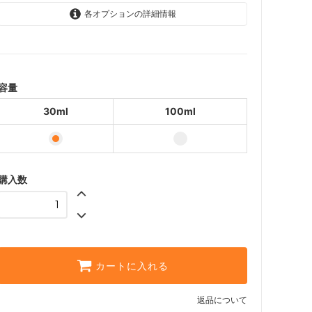
各オプションの詳細情報
30ml
209円(内税)
100ml
522円(内税)
容量
30ml
100ml
購入数
カートに入れる
返品について