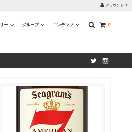
アカウント
ゴリー
グループ
コンテンツ
0
アメリカンウイスキー
約50%OFF
ブランデー