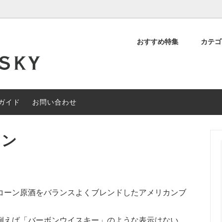
おすすめ特集
カテ
デッド スコッチ
OFF
について
シングルモルト スコッチ
約40%OFF
閉店セール
ィアンウイスキー
その他の地域のウイスキー
ガイド
お問い合わせ
ャルセットメニュー
#なぞときモルト 【期間限定】
ウン
コーン原酒をバランスよくブレンドしたアメリカンブ
例えば「バーボンウイスキー」のような表示はない。