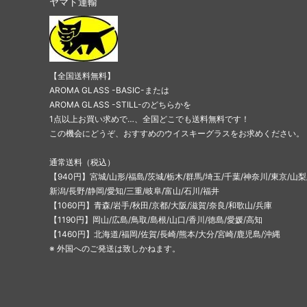
ヤマト運輸
【全国送料無料】
AROMA GLASS -BASIC-または
AROMA GLASS -STILL-のどちらかを
1点以上お買い求めで…、全国どこでも送料無料です！
この機会にどうぞ、おすすめのウイスキーグラスをお求めください。
通常送料（税込）
【940円】宮城/山形/福島/茨城/栃木/群馬/埼玉/千葉/神奈川/東京/山梨
新潟/長野/静岡/愛知/三重/岐阜/富山/石川/福井
【1060円】青森/岩手/秋田/京都/大阪/滋賀/奈良/和歌山/兵庫
【1190円】岡山/広島/鳥取/島根/山口/香川/徳島/愛媛/高知
【1460円】北海道/福岡/佐賀/長崎/熊本/大分/宮崎/鹿児島/沖縄
※ 外国へのご発送は致しかねます。