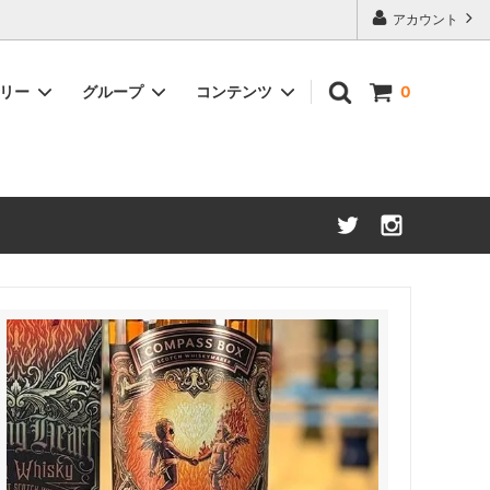
アカウント
ゴリー
グループ
コンテンツ
0
アメリカンウイスキー
約50%OFF
ブランデー