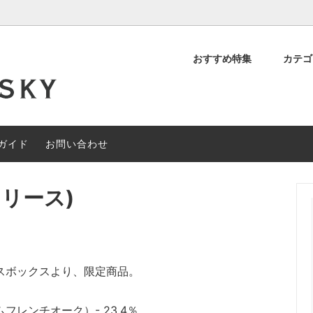
おすすめ特集
カテ
デッド スコッチ
OFF
について
シングルモルト スコッチ
約40%OFF
閉店セール
ィアンウイスキー
その他の地域のウイスキー
ガイド
お問い合わせ
ャルセットメニュー
#なぞときモルト 【期間限定】
リリース)
スボックスより、限定商品。
レンチオーク）- 23.4％