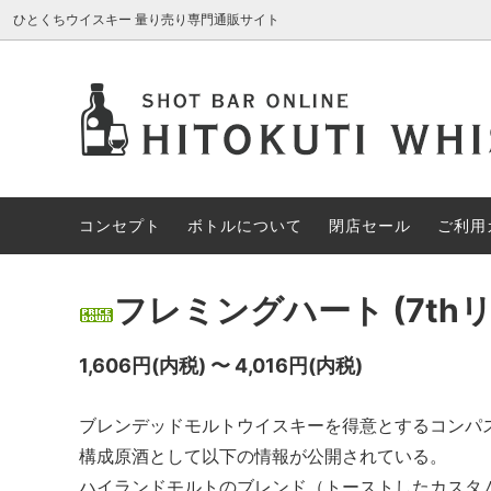
ひとくちウイスキー 量り売り専門通販サイト
AROMA GLASS
新入荷商品
コンセプト
ブレン
約30%
ボトル
アイリッシュウイスキー
約70%OFF
カナデ
限定1円
コンセプト
ボトルについて
閉店セール
ご利用
その他の酒類
スペシ
フレミングハート (7th
1,606円(内税) 〜 4,016円(内税)
ブレンデッドモルトウイスキーを得意とするコンパ
構成原酒として以下の情報が公開されている。
ハイランドモルトのブレンド（トーストしたカスタムフ