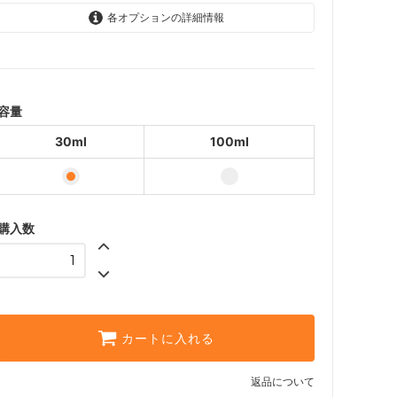
各オプションの詳細情報
30ml
1,606円(内税)
100ml
4,016円(内税)
容量
30ml
100ml
購入数
カートに入れる
返品について