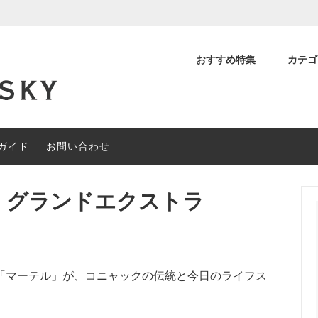
おすすめ特集
カテ
デッド スコッチ
OFF
について
シングルモルト スコッチ
約40%OFF
閉店セール
ィアンウイスキー
その他の地域のウイスキー
ガイド
お問い合わせ
ャルセットメニュー
#なぞときモルト 【期間限定】
ン グランドエクストラ
「マーテル」が、コニャックの伝統と今日のライフス
。