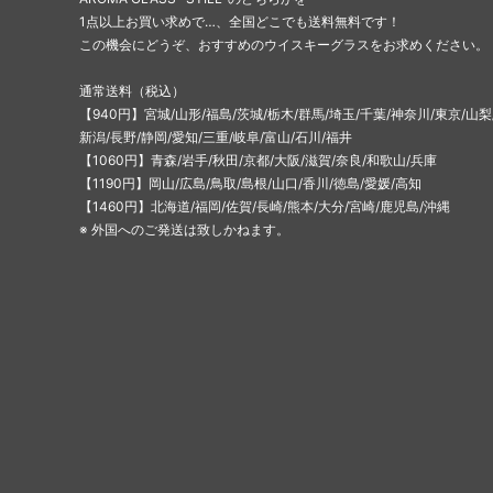
1点以上お買い求めで…、全国どこでも送料無料です！
この機会にどうぞ、おすすめのウイスキーグラスをお求めください。
通常送料（税込）
【940円】宮城/山形/福島/茨城/栃木/群馬/埼玉/千葉/神奈川/東京/山梨
新潟/長野/静岡/愛知/三重/岐阜/富山/石川/福井
【1060円】青森/岩手/秋田/京都/大阪/滋賀/奈良/和歌山/兵庫
【1190円】岡山/広島/鳥取/島根/山口/香川/徳島/愛媛/高知
【1460円】北海道/福岡/佐賀/長崎/熊本/大分/宮崎/鹿児島/沖縄
※ 外国へのご発送は致しかねます。