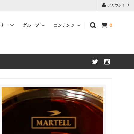
アカウント
ゴリー
グループ
コンテンツ
0
アメリカンウイスキー
約50%OFF
ブランデー