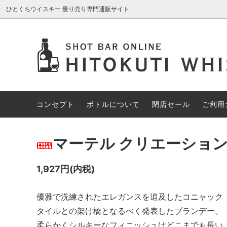
ひとくちウイスキー 量り売り専門通販サイト
AROMA GLASS
新入荷商品
コンセプト
ブレン
約30%
ボトル
アイリッシュウイスキー
約70%OFF
カナデ
限定1円
コンセプト
ボトルについて
閉店セール
ご利用
その他の酒類
スペシ
マーテル クリエーショ
1,927円(内税)
優雅で洗練されたエレガンスを追及したコニャック
タイルとの架け橋となるべく発表したブランデー。
柔らかくシルキーなフィニッシュはどこまでも長い